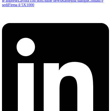
le imprese
Lavora con noi
Ultime news
Rassegna stampa
Contatti e
sedi
Firma il 5X1000