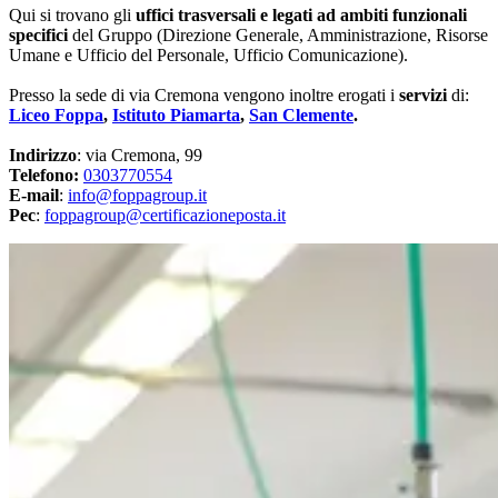
Qui si trovano gli
uffici trasversali e legati ad ambiti funzionali
specifici
del Gruppo (Direzione Generale, Amministrazione, Risorse
Umane e Ufficio del Personale, Ufficio Comunicazione).
Presso la sede di via Cremona vengono inoltre erogati i
servizi
di:
Liceo Foppa
,
Istituto Piamarta
,
San Clemente
.
Indirizzo
: via Cremona, 99
Telefono:
0303770554
E-mail
:
info@foppagroup.it
Pec
:
foppagroup@certificazioneposta.it