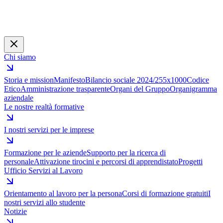
Chi siamo
Storia e mission
Manifesto
Bilancio sociale 2024/25
5x1000
Codice
Etico
Amministrazione trasparente
Organi del Gruppo
Organigramma
aziendale
Le nostre realtà formative
I nostri servizi per le imprese
Formazione per le aziende
Supporto per la ricerca di
personale
Attivazione tirocini e percorsi di apprendistato
Progetti
Ufficio Servizi al Lavoro
Orientamento al lavoro per la persona
Corsi di formazione gratuiti
I
nostri servizi allo studente
Notizie