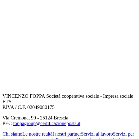
VINCENZO FOPPA Società cooperativa sociale - Impresa sociale
ETS
P.IVA / C.F. 02049080175
Via Cremona
,
99
-
25124
Brescia
PEC
foppagroup@certificazioneposta.it
Chi siamo
Le nostre realtà
I nostri partner
Servizi al lavoro
Servizi per