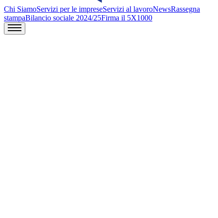
Chi Siamo
Servizi per le imprese
Servizi al lavoro
News
Rassegna
stampa
Bilancio sociale 2024/25
Firma il 5X1000