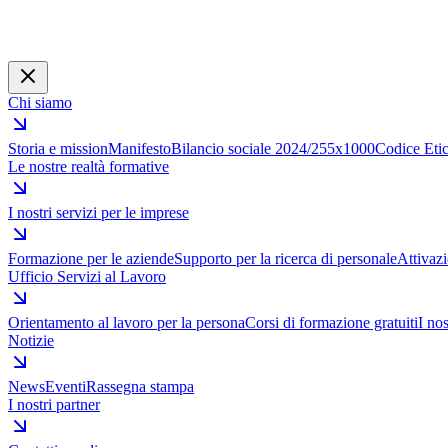
Chi siamo
Storia e mission
Manifesto
Bilancio sociale 2024/25
5x1000
Codice Eti
Le nostre realtà formative
I nostri servizi per le imprese
Formazione per le aziende
Supporto per la ricerca di personale
Attivazi
Ufficio Servizi al Lavoro
Orientamento al lavoro per la persona
Corsi di formazione gratuiti
I nos
Notizie
News
Eventi
Rassegna stampa
I nostri partner