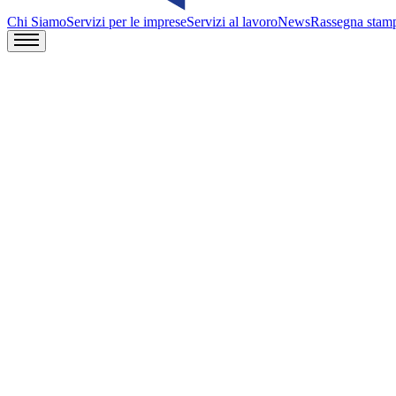
Chi Siamo
Servizi per le imprese
Servizi al lavoro
News
Rassegna stam