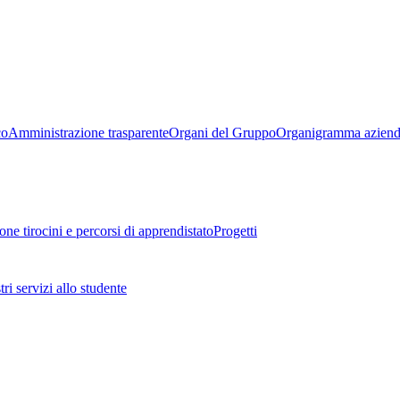
co
Amministrazione trasparente
Organi del Gruppo
Organigramma aziend
one tirocini e percorsi di apprendistato
Progetti
tri servizi allo studente