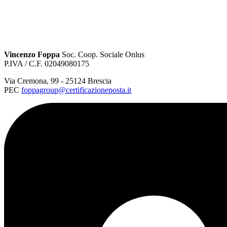
Vincenzo Foppa
Soc. Coop. Sociale Onlus
P.IVA / C.F. 02049080175
Via Cremona
,
99
-
25124
Brescia
PEC
foppagroup@certificazioneposta.it