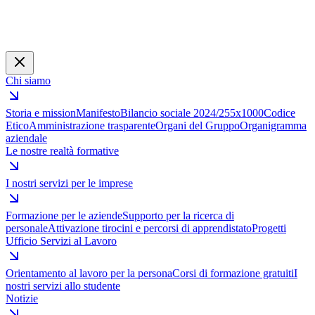
Chi siamo
Storia e mission
Manifesto
Bilancio sociale 2024/25
5x1000
Codice
Etico
Amministrazione trasparente
Organi del Gruppo
Organigramma
aziendale
Le nostre realtà formative
I nostri servizi per le imprese
Formazione per le aziende
Supporto per la ricerca di
personale
Attivazione tirocini e percorsi di apprendistato
Progetti
Ufficio Servizi al Lavoro
Orientamento al lavoro per la persona
Corsi di formazione gratuiti
I
nostri servizi allo studente
Notizie