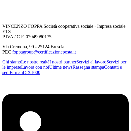
VINCENZO FOPPA Società cooperativa sociale - Impresa sociale
ETS
P.IVA / C.F. 02049080175
Via Cremona
,
99
-
25124
Brescia
PEC
foppagroup@certificazioneposta.it
Chi siamo
Le nostre realtà
I nostri partner
Servizi al lavoro
Servizi per
le imprese
Lavora con noi
Ultime news
Rassegna stampa
Contatti e
sedi
Firma il 5X1000