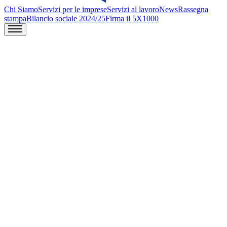
Chi Siamo
Servizi per le imprese
Servizi al lavoro
News
Rassegna
stampa
Bilancio sociale 2024/25
Firma il 5X1000