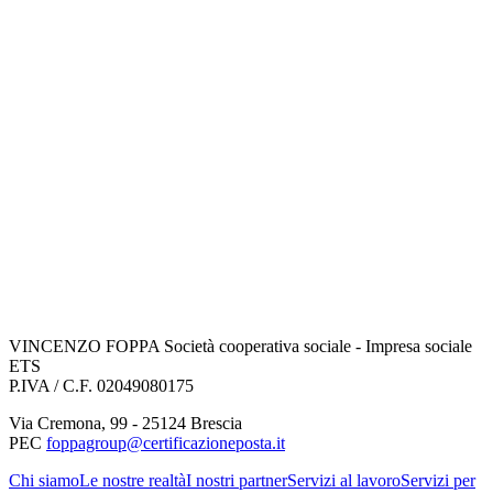
VINCENZO FOPPA Società cooperativa sociale - Impresa sociale
ETS
P.IVA / C.F. 02049080175
Via Cremona
,
99
-
25124
Brescia
PEC
foppagroup@certificazioneposta.it
Chi siamo
Le nostre realtà
I nostri partner
Servizi al lavoro
Servizi per