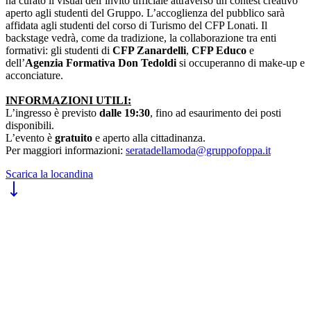
ha curato il visual dell’invito ufficiale attraverso un contest creativo
aperto agli studenti del Gruppo. L’accoglienza del pubblico sarà
affidata agli studenti del corso di Turismo del CFP Lonati. Il
backstage vedrà, come da tradizione, la collaborazione tra enti
formativi: gli studenti di
CFP Zanardelli
,
CFP Educo
e
dell’
Agenzia Formativa Don Tedoldi
si occuperanno di make-up e
acconciature.
INFORMAZIONI UTILI:
L’ingresso è previsto
dalle 19:30
, fino ad esaurimento dei posti
disponibili.
L’evento è
gratuito
e aperto alla cittadinanza.
Per maggiori informazioni:
seratadellamoda@gruppofoppa.it
Scarica la locandina