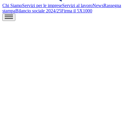
Chi Siamo
Servizi per le imprese
Servizi al lavoro
News
Rassegna
stampa
Bilancio sociale 2024/25
Firma il 5X1000