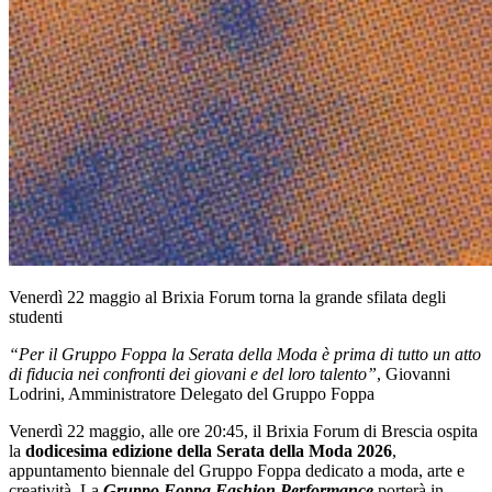
Venerdì 22 maggio al Brixia Forum torna la grande sfilata degli
studenti
“Per il Gruppo Foppa la Serata della Moda è prima di tutto un atto
di fiducia nei confronti dei giovani e del loro talento”
, Giovanni
Lodrini, Amministratore Delegato del Gruppo Foppa
Venerdì 22 maggio, alle ore 20:45, il Brixia Forum di Brescia ospita
la
dodicesima edizione della Serata della Moda 2026
,
appuntamento biennale del Gruppo Foppa dedicato a moda, arte e
creatività. La
Gruppo Foppa Fashion Performance
porterà in