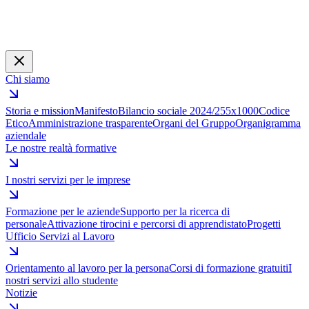
Chi siamo
Storia e mission
Manifesto
Bilancio sociale 2024/25
5x1000
Codice
Etico
Amministrazione trasparente
Organi del Gruppo
Organigramma
aziendale
Le nostre realtà formative
I nostri servizi per le imprese
Formazione per le aziende
Supporto per la ricerca di
personale
Attivazione tirocini e percorsi di apprendistato
Progetti
Ufficio Servizi al Lavoro
Orientamento al lavoro per la persona
Corsi di formazione gratuiti
I
nostri servizi allo studente
Notizie