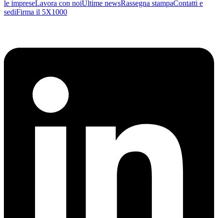
le imprese
Lavora con noi
Ultime news
Rassegna stampa
Contatti e
sedi
Firma il 5X1000