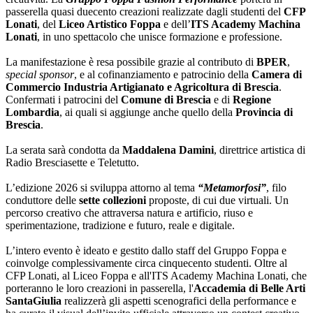
passerella quasi duecento creazioni realizzate dagli studenti del
CFP
Lonati
, del
Liceo Artistico Foppa
e dell’
ITS Academy Machina
Lonati
, in uno spettacolo che unisce formazione e professione.
La manifestazione è resa possibile grazie al contributo di
BPER
,
special sponsor
, e al cofinanziamento e patrocinio della
Camera di
Commercio Industria Artigianato e Agricoltura di Brescia
.
Confermati i patrocini del
Comune di Brescia
e di
Regione
Lombardia
, ai quali si aggiunge anche quello della
Provincia di
Brescia
.
La serata sarà condotta da
Maddalena Damini
, direttrice artistica di
Radio Bresciasette e Teletutto.
L’edizione 2026 si sviluppa attorno al tema
“Metamorfosi”
, filo
conduttore delle
sette collezioni
proposte, di cui due virtuali. Un
percorso creativo che attraversa natura e artificio, riuso e
sperimentazione, tradizione e futuro, reale e digitale.
L’intero evento è ideato e gestito dallo staff del Gruppo Foppa e
coinvolge complessivamente circa cinquecento studenti. Oltre al
CFP Lonati, al Liceo Foppa e all'ITS Academy Machina Lonati, che
porteranno le loro creazioni in passerella, l'
Accademia di Belle Arti
SantaGiulia
realizzerà gli aspetti scenografici della performance e