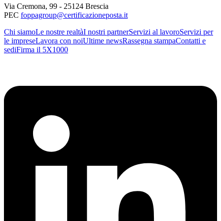
Via Cremona
,
99
-
25124
Brescia
PEC
foppagroup@certificazioneposta.it
Chi siamo
Le nostre realtà
I nostri partner
Servizi al lavoro
Servizi per
le imprese
Lavora con noi
Ultime news
Rassegna stampa
Contatti e
sedi
Firma il 5X1000