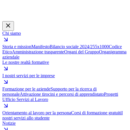
Chi siamo
Storia e mission
Manifesto
Bilancio sociale 2024/25
5x1000
Codice
Etico
Amministrazione trasparente
Organi del Gruppo
Organigramma
aziendale
Le nostre realtà formative
I nostri servizi per le imprese
Formazione per le aziende
Supporto per la ricerca di
personale
Attivazione tirocini e percorsi di apprendistato
Progetti
Ufficio Servizi al Lavoro
Orientamento al lavoro per la persona
Corsi di formazione gratuiti
I
nostri servizi allo studente
Notizie