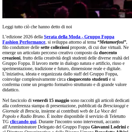
Leggi tutto ciò che hanno detto di noi
L’edizione 2026 della
Serata della Moda - Gruppo Foppa
Fashion Performance
, si sviluppa attorno al tema
“Metamorfosi”
,
filo conduttore delle
sette collezioni
proposte, di cui due virtuali. Ne
emerge un articolato percorso creativo composto da
duecento
creazioni
, frutto della creatività degli studenti delle diverse realtà del
Gruppo Foppa. Il lavoro mette in dialogo natura e artificio, riuso e
sperimentazione, tradizione e futuro, dimensione reale e digitale.
L’iniziativa, ideata e organizzata dallo staff del Gruppo Foppa,
coinvolge complessivamente circa
cinquecento studenti
e si
conferma come un progetto formativo strutturato e di grande valore
didattico.
Nel fascicolo di
venerdì 15 maggio
sono raccolti gli articoli dedicati
alla conferenza stampa di presentazione, pubblicati da
Bresciaoggi
e
Giornale di Brescia
, insieme ai contributi web de
La Voce del
Popolo
e
Radio Bruno
. È inoltre disponibile il servizio di Teletutto
TG
cliccando qui
. Durante l'incontro sono intervenuti, accanto
all'Amministratore Delegato del Gruppo Foppa
Giovanni Lodrini
e