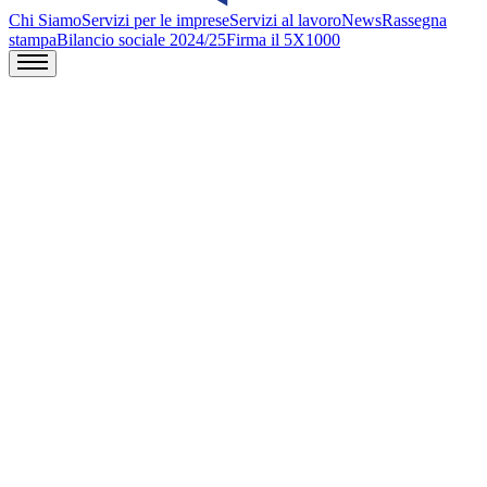
Chi Siamo
Servizi per le imprese
Servizi al lavoro
News
Rassegna
stampa
Bilancio sociale 2024/25
Firma il 5X1000