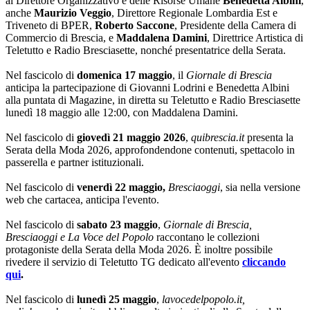
al Direttore Organizzativo e delle Risorse Umane
Benedetta Albini
,
anche
Maurizio Veggio
, Direttore Regionale Lombardia Est e
Triveneto di BPER,
Roberto Saccone
, Presidente della Camera di
Commercio di Brescia, e
Maddalena Damini
, Direttrice Artistica di
Teletutto e Radio Bresciasette, nonché presentatrice della Serata.
Nel fascicolo di
domenica 17 maggio
, il
Giornale di Brescia
anticipa la partecipazione di Giovanni Lodrini e Benedetta Albini
alla puntata di Magazine, in diretta su Teletutto e Radio Bresciasette
lunedì 18 maggio alle 12:00, con Maddalena Damini.
Nel fascicolo di
giovedì 21 maggio 2026
,
quibrescia.it
presenta la
Serata della Moda 2026, approfondendone contenuti, spettacolo in
passerella e partner istituzionali.
Nel fascicolo di
venerdì 22 maggio,
Bresciaoggi
, sia nella versione
web che cartacea, anticipa l'evento.
Nel fascicolo di
sabato 23 maggio
,
Giornale di Brescia,
Bresciaoggi e La Voce del Popolo
raccontano le collezioni
protagoniste della Serata della Moda 2026. È inoltre possibile
rivedere il servizio di Teletutto TG dedicato all'evento
cliccando
qui
.
Nel fascicolo di
lunedì 25 maggio
,
lavocedelpopolo.it,